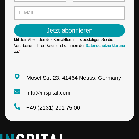
m
Vorname
Letzte
a
e
E
i
*
-
l
M
*
a
E
Jetzt abonnieren
i
-
l
M
Mit dem Absenden des Kontaktformulars bestätigen Sie die
*
a
Verarbeitung Ihrer Daten und stimmen der
Datenschutzerklärung
i
zu.
*
l
Mosel Str. 23, 41464 Neuss, Germany
info@inspital.com
+49 (2131) 291 75 00