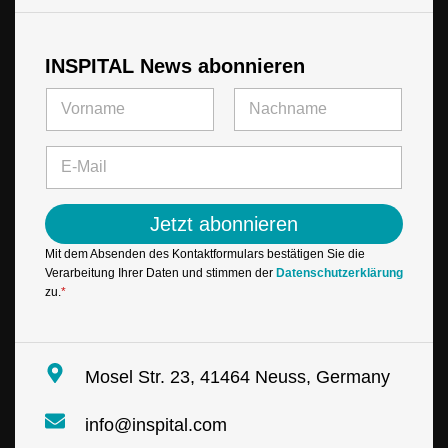
INSPITAL News abonnieren
N
a
m
Vorname
Letzte
e
E
*
-
M
a
Jetzt abonnieren
i
l
Mit dem Absenden des Kontaktformulars bestätigen Sie die
*
Verarbeitung Ihrer Daten und stimmen der
Datenschutzerklärung
zu.
*
Mosel Str. 23, 41464 Neuss, Germany
info@inspital.com