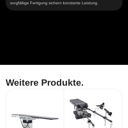
 Fertigung sichern konstante Leistung.
wir höchste 
Weitere Produkte.