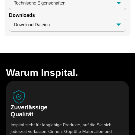
Technische Eigenschaften
Downloads
Download Dateien
Warum Inspital.
ssige
Hygieni
t
Lösunge
ht für langlebige Produkte, auf die Sie sich
Edelstahlmobi
erlassen können. Geprüfte Materialien und
maximale Rei