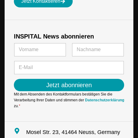
Jetzt Kontaktieren
INSPITAL News abonnieren
N
a
m
Vorname
Letzte
e
E
*
-
M
a
Jetzt abonnieren
i
l
Mit dem Absenden des Kontaktformulars bestätigen Sie die
*
Verarbeitung Ihrer Daten und stimmen der
Datenschutzerklärung
zu.
*
Mosel Str. 23, 41464 Neuss, Germany