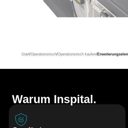
Start
/
Operationstisch
/
Operationstisch kaufen
/
Erweiterungsele
Warum Inspital.