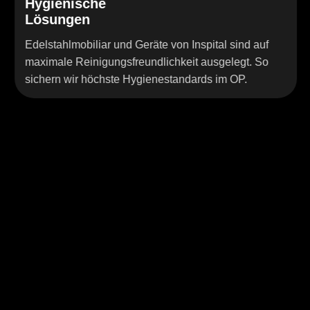
sche
Ergonomi
n
Design
biliar und Geräte von Inspital sind auf
Unsere Produk
inigungsfreundlichkeit ausgelegt. So
Arbeitsabläufe
 höchste Hygienestandards im OP.
durchdachte F