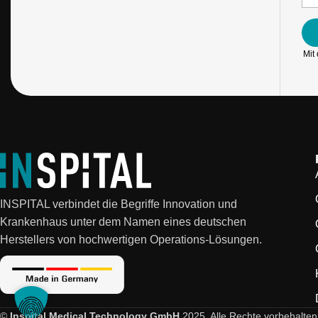
M
a
i
l
Mit
*
INSPITAL verbindet die Begriffe Innovation und
Krankenhaus unter dem Namen eines deutschen
Herstellers von hochwertigen Operations-Lösungen.
©
Inspital Medical Technology GmbH
2025. Alle Rechte vorbehalten