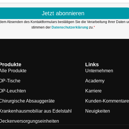
Jetzt abonnieren
 dem Absenden des Kontaktformulars bestätigen Sie die Verarbeitung Ihrer Daten 
stimmen der
Datenschutzerklärung
zu.
*
Produkte
Links
Alle Produkte
Unternehmen
OP-Tische
Academy
OP-Leuchten
Karriere
Chirurgische Absauggeräte
Kunden-Kommentare
Krankenhausmobiliar aus Edelstahl
Neuigkeiten
Deckenversorgungseinheiten
.