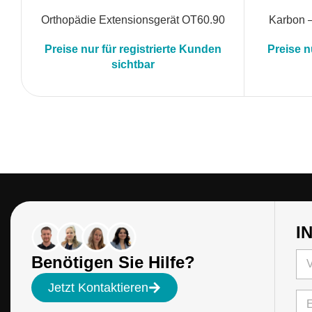
Orthopädie Extensionsgerät OT60.90
Karbon 
Preise nur für registrierte Kunden
Preise n
sichtbar
I
N
Benötigen Sie Hilfe?
a
m
Vo
Jetzt Kontaktieren
e
E
*
-