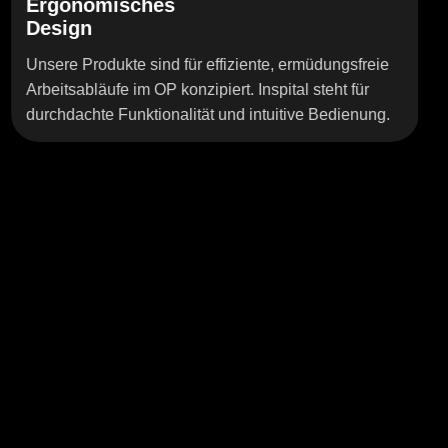
sches
Weltweite
Präsenz
te sind für effiziente, ermüdungsfreie
Inspital-Produ
 im OP konzipiert. Inspital steht für
ganzen Welt im
unktionalität und intuitive Bedienung.
Erfahrung garan