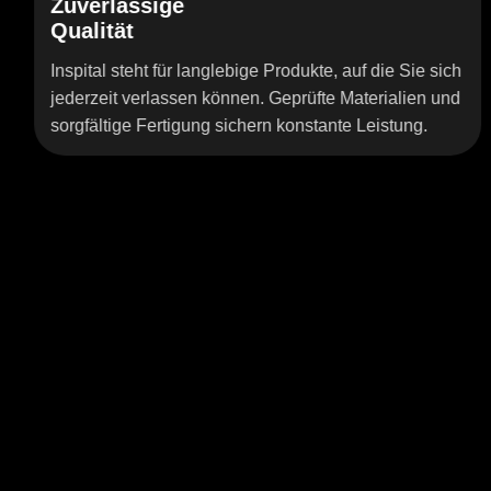
ssige
Hygieni
t
Lösunge
eht für langlebige Produkte, auf die Sie sich
Edelstahlmo
verlassen können. Geprüfte Materialien und
maximale Re
e Fertigung sichern konstante Leistung.
sichern wir