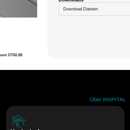
Download Dateien
ment OT60.88
Über INSPITAL