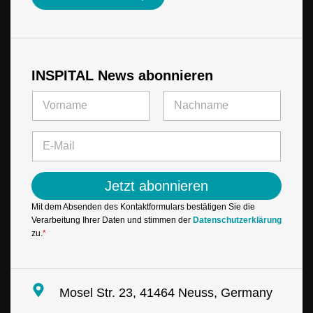
INSPITAL News abonnieren
N
a
m
Vorname
Letzte
*
e
E
N
*
-
a
M
m
a
e
Jetzt abonnieren
i
*
l
Mit dem Absenden des Kontaktformulars bestätigen Sie die
*
Verarbeitung Ihrer Daten und stimmen der
Datenschutzerklärung
zu.
*
Mosel Str. 23, 41464 Neuss, Germany