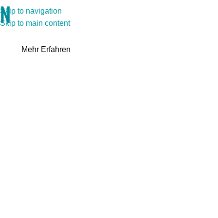
Wir sind ein Hersteller von globaler
Skip to navigation
Medizintechnologie
Skip to main content
Gemeinsame
Zusammenarbeit fürs Leben
Mehr Erfahren