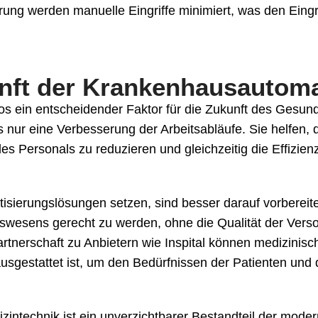
ung werden manuelle Eingriffe minimiert, was den Eingri
nft der Krankenhausautoma
llos ein entscheidender Faktor für die Zukunft des Ges
ls nur eine Verbesserung der Arbeitsabläufe. Sie helfen, 
es Personals zu reduzieren und gleichzeitig die Effizie
isierungslösungen setzen, sind besser darauf vorbereit
wesens gerecht zu werden, ohne die Qualität der Versor
rtnerschaft zu Anbietern wie Inspital können medizinisch
 ausgestattet ist, um den Bedürfnissen der Patienten und
izintechnik ist ein unverzichtbarer Bestandteil der mod