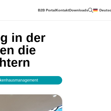
B2B Portal
Kontakt
Downloads
Deuts
g in der
en die
htern
nkenhausmanagement