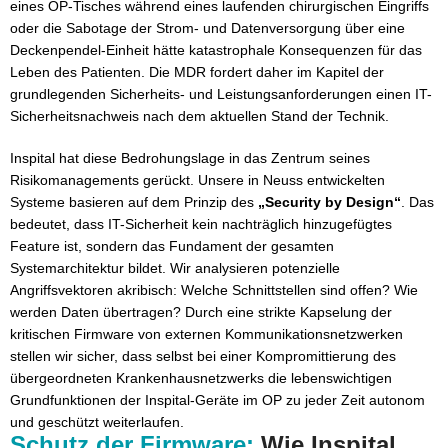
eines OP-Tisches während eines laufenden chirurgischen Eingriffs
oder die Sabotage der Strom- und Datenversorgung über eine
Deckenpendel-Einheit hätte katastrophale Konsequenzen für das
Leben des Patienten. Die MDR fordert daher im Kapitel der
grundlegenden Sicherheits- und Leistungsanforderungen einen IT-
Sicherheitsnachweis nach dem aktuellen Stand der Technik.
Inspital hat diese Bedrohungslage in das Zentrum seines
Risikomanagements gerückt. Unsere in Neuss entwickelten
Systeme basieren auf dem Prinzip des
„Security by Design“
. Das
bedeutet, dass IT-Sicherheit kein nachträglich hinzugefügtes
Feature ist, sondern das Fundament der gesamten
Systemarchitektur bildet. Wir analysieren potenzielle
Angriffsvektoren akribisch: Welche Schnittstellen sind offen? Wie
werden Daten übertragen? Durch eine strikte Kapselung der
kritischen Firmware von externen Kommunikationsnetzwerken
stellen wir sicher, dass selbst bei einer Kompromittierung des
übergeordneten Krankenhausnetzwerks die lebenswichtigen
Grundfunktionen der Inspital-Geräte im OP zu jeder Zeit autonom
und geschützt weiterlaufen.
Schutz der Firmware:
Wie Inspital