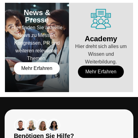
News &
Presse
Hier finden Sie aktuelle
News zu Messen,
Academy
Kongressen, PR und
Hier dreht sich alles um
weiteren relevanten
Wissen und
Themen.
Weiterbildung.
Mehr Erfahren
Mehr Erfahren
Benötigen Sie Hilfe?