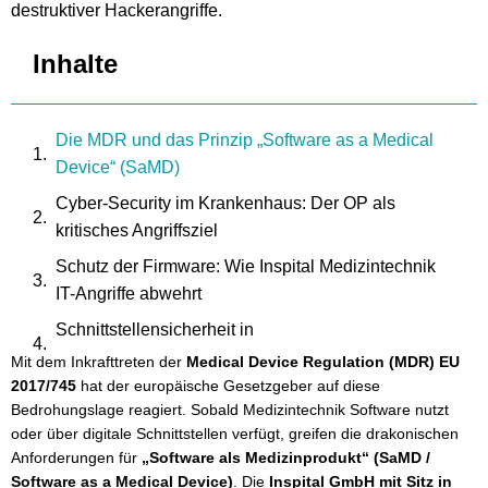
destruktiver Hackerangriffe.
Inhalte
Die MDR und das Prinzip „Software as a Medical
Device“ (SaMD)
Cyber-Security im Krankenhaus: Der OP als
kritisches Angriffsziel
Schutz der Firmware: Wie Inspital Medizintechnik
IT-Angriffe abwehrt
Schnittstellensicherheit in
Deckenversorgungseinheiten (DVE)
Mit dem Inkrafttreten der
Medical Device Regulation (MDR) EU
2017/745
hat der europäische Gesetzgeber auf diese
Das Lebenszyklus-Management: Kontinuierliche
Bedrohungslage reagiert. Sobald Medizintechnik Software nutzt
Sicherheits-Updates nach MDR
oder über digitale Schnittstellen verfügt, greifen die drakonischen
Der Geotechnische Vorteil Neuss: Schnelle Hilfe
Anforderungen für
„Software als Medizinprodukt“ (SaMD /
Software as a Medical Device)
. Die
Inspital GmbH mit Sitz in
bei IT-Audits und Validierungsfragen