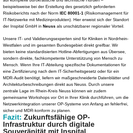
auf komplexe bürokratische und technische Hürden –
beispielsweise bei der Erstellung des gesetzlich geforderten
Risikoberichts nach der Norm
IEC 80001-1
(Risikomanagement für
IT-Netzwerke mit Medizinprodukten). Hier erweist sich der Standort
der Inspital GmbH in
Neuss
als unschätzbarer regionaler Vorteil.
Unsere IT- und Validierungsexperten sind für Kliniken in Nordrhein-
Westfalen und im gesamten Bundesgebiet direkt greifbar. Wir
bieten keine standardisierten Hotline-Abfertigungen aus Übersee,
sondern direkte, fachkompetente Unterstützung von Mensch zu
Mensch. Wenn Ihre IT-Abteilung spezifische Dokumentationen für
eine Zertifizierung nach dem IT-Sicherheitsgesetz oder für ein
MDR-Audit benötigt, liefern wir maßgeschneiderte Datenblätter und
Architekturbeschreibungen direkt aus Neuss. Durch unsere
zentrale Lage im Rhein-Kreis Neuss können wir zudem
gemeinsame Workshops vor Ort in Ihrer Klinik durchführen, um die
Netzwerkintegration unserer OP-Systeme von Anfang an fehlerfrei,
sicher und MDR-konform zu planen.
Fazit:
Zukunftsfähige OP-
Infrastruktur durch digitale
Souveränität mit Inspital