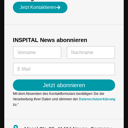
Jetzt Kontaktieren
INSPITAL News abonnieren
N
a
m
Vorname
Letzte
N
e
E
a
*
-
m
M
e
a
*
Jetzt abonnieren
i
*
l
Mit dem Absenden des Kontaktformulars bestätigen Sie die
*
Verarbeitung Ihrer Daten und stimmen der
Datenschutzerklärung
zu.
*