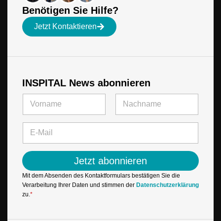
Benötigen Sie Hilfe?
Jetzt Kontaktieren
INSPITAL News abonnieren
N
a
m
Vorname
Letzte
e
E
*
-
M
a
Jetzt abonnieren
i
l
Mit dem Absenden des Kontaktformulars bestätigen Sie die
*
Verarbeitung Ihrer Daten und stimmen der
Datenschutzerklärung
zu.
*