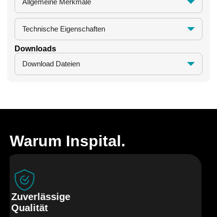
Allgemeine Merkmale
Technische Eigenschaften
Downloads
Download Dateien
Warum Inspital.
Zuverlässige
H
Qualität
L