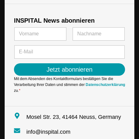
INSPITAL News abonnieren
N
a
m
Vorname
Letzte
e
E
*
-
M
a
Jetzt abonnieren
i
l
Mit dem Absenden des Kontaktformulars bestätigen Sie die
*
Verarbeitung Ihrer Daten und stimmen der
Datenschutzerklärung
zu.
*
Mosel Str. 23, 41464 Neuss, Germany
info@inspital.com