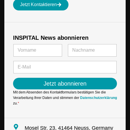
Jetzt Kontaktieren
INSPITAL News abonnieren
E
N
-
a
M
m
Vorname
Letzte
a
e
E
i
*
-
l
M
E
a
-
Jetzt abonnieren
i
M
l
a
Mit dem Absenden des Kontaktformulars bestätigen Sie die
*
i
Verarbeitung Ihrer Daten und stimmen der
Datenschutzerklärung
l
zu.
*
E
-
M
a
Mosel Str. 23, 41464 Neuss, Germany