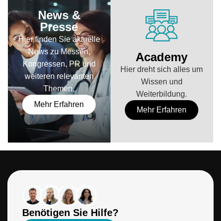
News &
Presse
Hier finden Sie aktuelle
News zu Messen,
Academy
Kongressen, PR und
Hier dreht sich alles um
weiteren relevanten
Wissen und
Themen.
Weiterbildung.
Mehr Erfahren
Mehr Erfahren
Benötigen Sie Hilfe?