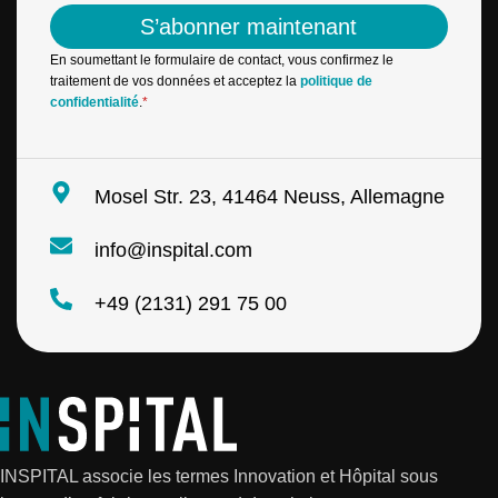
a
E
S’abonner maintenant
i
-
l
m
En soumettant le formulaire de contact, vous confirmez le
*
a
traitement de vos données et acceptez la
politique de
i
confidentialité
.
*
l
*
Mosel Str. 23, 41464 Neuss, Allemagne
info@inspital.com
+49 (2131) 291 75 00
INSPITAL associe les termes Innovation et Hôpital sous