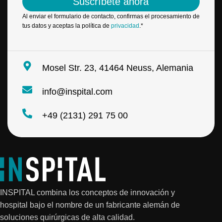
Suscríbete ahora
e
m
o
b
Al enviar el formulario de contacto, confirmas el procesamiento de
e
r
tus datos y aceptas la política de
privacidad
.*
l
e
e
e
c
l
t
e
Mosel Str. 23, 41464 Neuss, Alemania
r
c
ó
t
n
info@inspital.com
r
i
ó
c
n
+49 (2131) 291 75 00
o
i
*
c
o
INSPITAL combina los conceptos de innovación y
hospital bajo el nombre de un fabricante alemán de
soluciones quirúrgicas de alta calidad.