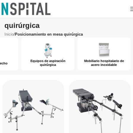
Posicionamiento en mesa
quirúrgica
Inicio
/
Posicionamiento en mesa quirúrgica
Equipos de aspiración
Mobiliario hospitalario de
M
quirúrgica
acero inoxidable