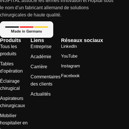
INSPITAL associe les termes Innovation et Hôpital sous
le nom d’un fabricant allemand de solutions
chirurgicales de haute qualité.
Produits
Liens
Réseaux sociaux
LinkedIn
Tous les
Entreprise
produits
YouTube
Académie
Tables
Instagram
Carrière
d'opération
Facebook
Commentaires
Éclairage
des clients
chirugical
Actualités
Aspirateurs
chirurgicaux
Mobilier
hospitalier en