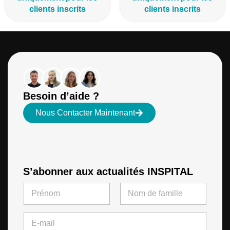
clients inscrits
clients inscrits
Besoin d’aide ?
Nous Contacter Maintenant
S’abonner aux actualités INSPITAL
N
a
m
First
Last
*
e
E
N
*
-
a