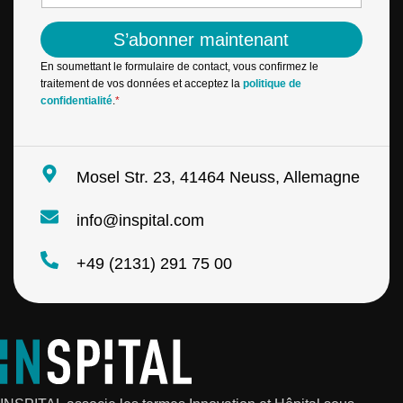
m
m
a
e
S’abonner maintenant
i
*
l
En soumettant le formulaire de contact, vous confirmez le
*
traitement de vos données et acceptez la
politique de
confidentialité
.
*
Mosel Str. 23, 41464 Neuss, Allemagne
info@inspital.com
+49 (2131) 291 75 00