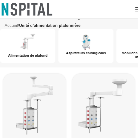
Unité d’alimentation plafonnière
Accueil
/
Unité d’alimentation plafonnière
Aspirateurs chirurgicaux
Mobilier h
Alimentation de plafond
i