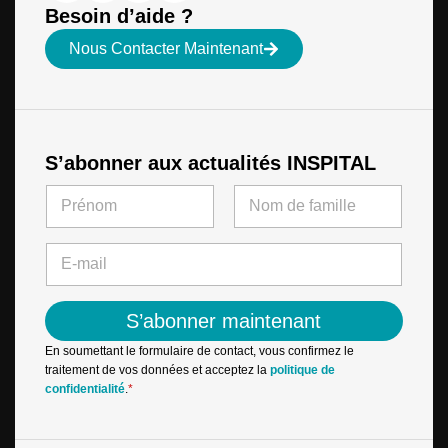
Besoin d’aide ?
Nous Contacter Maintenant
S’abonner aux actualités INSPITAL
N
a
m
First
Last
e
E
*
-
m
a
S’abonner maintenant
i
l
En soumettant le formulaire de contact, vous confirmez le
*
traitement de vos données et acceptez la
politique de
confidentialité
.
*