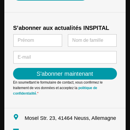
S’abonner aux actualités INSPITAL
E
N
-
a
m
m
First
Last
a
e
E
i
*
-
l
m
E
a
-
S’abonner maintenant
i
m
l
a
En soumettant le formulaire de contact, vous confirmez le
*
i
traitement de vos données et acceptez la
politique de
l
confidentialité
.
*
N
a
m
e
Mosel Str. 23, 41464 Neuss, Allemagne