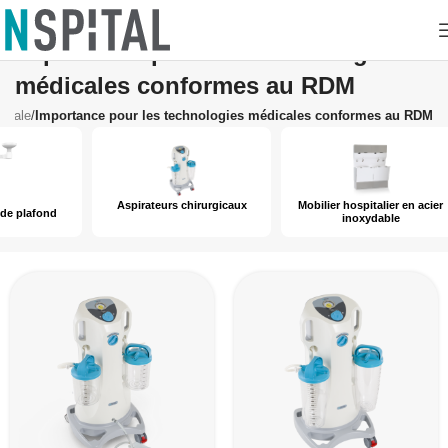
Importance pour les technologies
médicales conformes au RDM
dicale
/
Importance pour les technologies médicales conformes au RDM
Aspirateurs chirurgicaux
Mobilier hospitalier en acier
Tabl
inoxydable