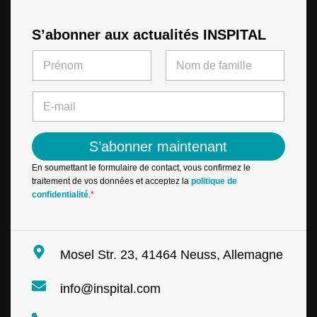
S’abonner aux actualités INSPITAL
N
a
m
First
Last
e
E
*
-
m
a
S’abonner maintenant
i
l
En soumettant le formulaire de contact, vous confirmez le
*
traitement de vos données et acceptez la
politique de
confidentialité
.
*
Mosel Str. 23, 41464 Neuss, Allemagne
info@inspital.com