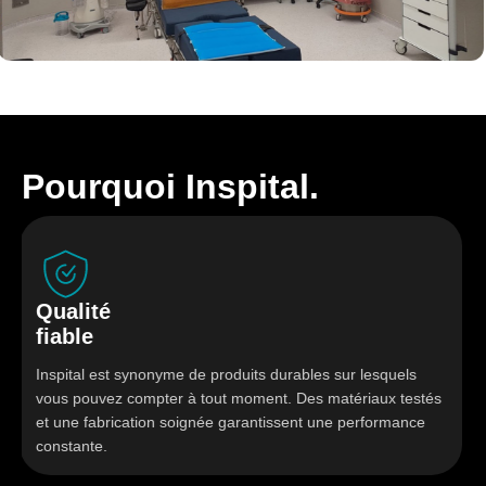
Pourquoi Inspital.
ualité
So
able
hy
spital est synonyme de produits durables sur lesquels
Le m
us pouvez compter à tout moment. Des matériaux testés
sont
 une fabrication soignée garantissent une performance
assu
nstante.
bloc