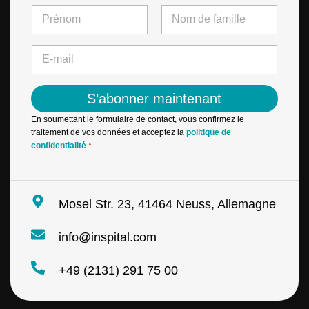
N
a
m
First
Last
e
E
*
-
m
a
S’abonner maintenant
i
l
En soumettant le formulaire de contact, vous confirmez le
*
traitement de vos données et acceptez la
politique de
confidentialité
.
*
Mosel Str. 23, 41464 Neuss, Allemagne
info@inspital.com
+49 (2131) 291 75 00