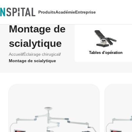
Produits
Académie
Entreprise
Montage de
scialytique
Tables d'opération
Accueil
/
Éclairage chirugical
/
Montage de scialytique