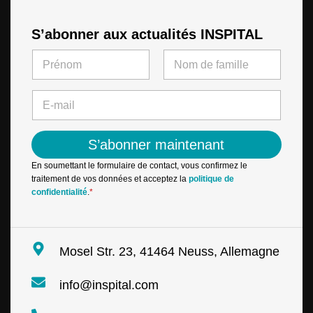
S’abonner aux actualités INSPITAL
N
a
m
First
Last
e
E
*
-
m
a
S’abonner maintenant
i
l
En soumettant le formulaire de contact, vous confirmez le
*
traitement de vos données et acceptez la
politique de
confidentialité
.
*
Mosel Str. 23, 41464 Neuss, Allemagne
info@inspital.com