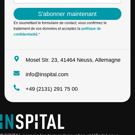
m
l
a
E
S’abonner maintenant
i
-
l
m
En soumettant le formulaire de contact, vous confirmez le
*
a
traitement de vos données et acceptez la
politique de
i
confidentialité
.
*
l
Mosel Str. 23, 41464 Neuss, Allemagne
info@inspital.com
+49 (2131) 291 75 00