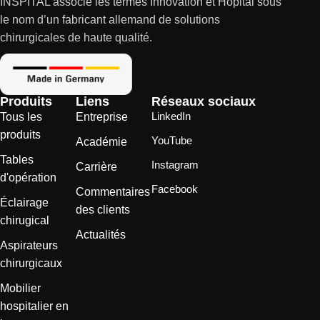
INSPITAL associe les termes Innovation et Hôpital sous
le nom d’un fabricant allemand de solutions
chirurgicales de haute qualité.
Produits
Liens
Réseaux sociaux
LinkedIn
Tous les
Entreprise
produits
YouTube
Académie
Tables
Instagram
Carrière
d'opération
Facebook
Commentaires
Éclairage
des clients
chirugical
Actualités
Aspirateurs
chirurgicaux
Mobilier
hospitalier en