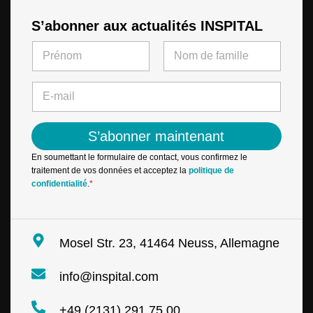
S’abonner aux actualités INSPITAL
N
a
m
First
Last
e
E
*
-
m
a
S’abonner maintenant
i
l
En soumettant le formulaire de contact, vous confirmez le
*
traitement de vos données et acceptez la
politique de
confidentialité
.
*
Mosel Str. 23, 41464 Neuss, Allemagne
info@inspital.com
+49 (2131) 291 75 00