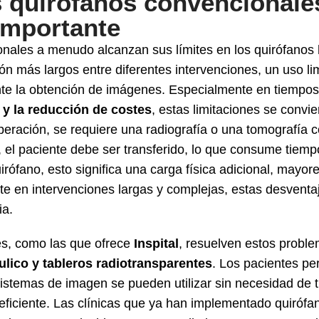
 quirófanos convencionales
 importante
onales a menudo alcanzan sus límites en los quirófanos 
ón más largos entre diferentes intervenciones, un uso li
te la obtención de imágenes. Especialmente en tiempos 
a y la reducción de costes
, estas limitaciones se convi
peración, se requiere una radiografía o una tomografía c
el paciente debe ser transferido, lo que consume tiem
uirófano, esto significa una carga física adicional, mayo
nte en intervenciones largas y complejas, estas desven
ia.
es, como las que ofrece
Inspital
, resuelven estos probl
ulico y tableros radiotransparentes
. Los pacientes pe
sistemas de imagen se pueden utilizar sin necesidad de t
eficiente. Las clínicas que ya han implementado quirófa