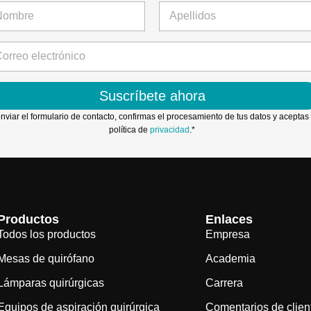
mero
Último
Suscríbete ahora
enviar el formulario de contacto, confirmas el procesamiento de tus datos y aceptas 
política de
privacidad
.*
Productos
Enlaces
Todos los productos
Empresa
Mesas de quirófano
Academia
Lámparas quirúrgicas
Carrera
Equipos de aspiración quirúrgica
Comentarios de clien