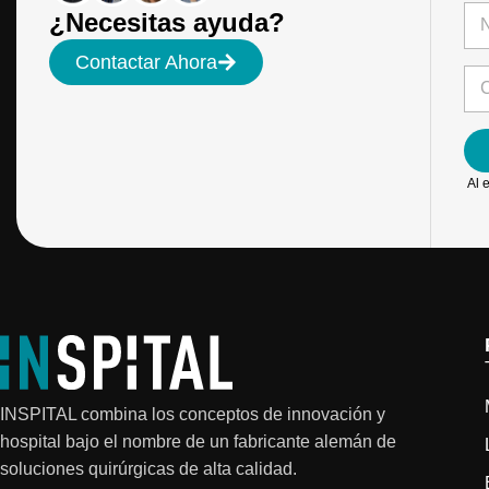
N
¿Necesitas ayuda?
o
m
Pri
*
Contactar Ahora
b
C
*
r
o
*
e
r
*
r
e
o
Al 
e
l
e
c
t
r
ó
n
i
c
o
INSPITAL combina los conceptos de innovación y
*
hospital bajo el nombre de un fabricante alemán de
soluciones quirúrgicas de alta calidad.