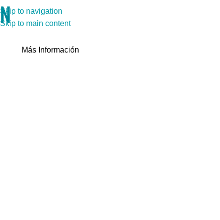
Somos un fabricante de tecnología médica
Skip to navigation
global
Skip to main content
Asociación colaborativa de
por vida
Más Información