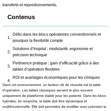
transferts et repositionnements.
Contenus
Défis dans les blocs opératoires conventionnels et
pourquoi la flexibilité compte
Solutions d’Inspital : modularité, ergonomie et
précision technique
Pertinence pratique : gain d’efficacité grâce à des
tables d’opération flexibles
ROI et avantages économiques pour les cliniques
allemandes
Dans cet environnement, un facteur clé de réussite est la table
d’opération. Les tables classiques servent le plus souvent
Questions fréquentes sur les tables d’opération
uniquement de plateforme stable pour les patients. Dans les blocs
pour blocs hybrides
hybrides, en revanche, la table doit être dynamique et
Conclusion : la flexibilité comme facteur de réussite
multifonctionnelle. Elle doit permettre de modifier avec précision la