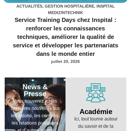
ACTUALITÉS
,
GESTION HOSPITALIÈRE
,
INSPITAL
MEDIZINTECHNIK
Service Training Days chez Inspital :
renforcer les connaissances
techniques, améliorer la qualité de
service et développer les partenariats
dans le monde entier
juillet 20, 2026
News &
Presse
Vous trouverez ici les
dernières nouvelles sur
Académie
les salons, les congrès,
Ici, tout tourne autour
les relations publiques
du savoir et de la
et d’autres sujets