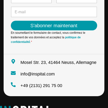
m
First
Last
E
e
E
-
*
-
m
m
a
a
i
S’abonner maintenant
i
l
l
*
En soumettant le formulaire de contact, vous confirmez le
*
N
traitement de vos données et acceptez la
politique de
a
confidentialité
.
*
m
e
Mosel Str. 23, 41464 Neuss, Allemagne
info@inspital.com
+49 (2131) 291 75 00