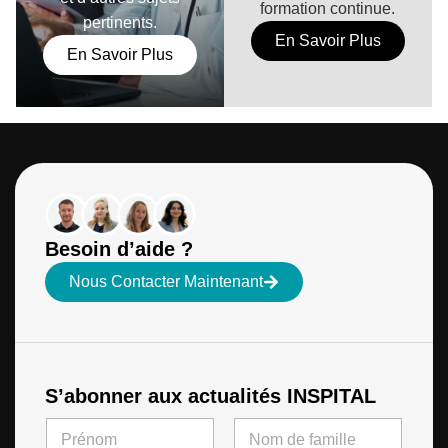
formation continue.
pertinents.
En Savoir Plus
En Savoir Plus
Besoin d’aide ?
Nous Contacter Maintenant
S’abonner aux actualités INSPITAL
N
a