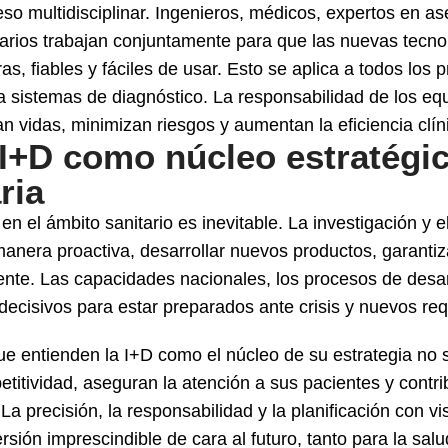
o multidisciplinar. Ingenieros, médicos, expertos en as
suarios trabajan conjuntamente para que las nuevas tecno
as, fiables y fáciles de usar. Esto se aplica a todos lo
 sistemas de diagnóstico. La responsabilidad de los equ
n vidas, minimizan riesgos y aumentan la eficiencia clín
I+D como núcleo estratégic
ria
n el ámbito sanitario es inevitable. La investigación y e
nera proactiva, desarrollar nuevos productos, garantiza
nte. Las capacidades nacionales, los procesos de desarr
ecisivos para estar preparados ante crisis y nuevos requ
ue entienden la I+D como el núcleo de su estrategia no 
titividad, aseguran la atención a sus pacientes y contri
 La precisión, la responsabilidad y la planificación con vi
rsión imprescindible de cara al futuro, tanto para la sa