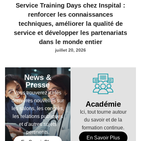
Service Training Days chez Inspital :
renforcer les connaissances
techniques, améliorer la qualité de
service et développer les partenariats
dans le monde entier
juillet 20, 2026
News &
Presse
Vous trouverez ici les
dernières nouvelles sur
Académie
les salons, les congrès,
Ici, tout tourne autour
les relations publiques
du savoir et de la
et d’autres sujets
formation continue.
pertinents.
En Savoir Plus