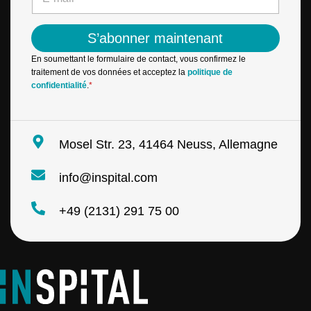
*
-
a
m
m
a
e
S’abonner maintenant
i
N
l
a
En soumettant le formulaire de contact, vous confirmez le
*
m
traitement de vos données et acceptez la
politique de
e
confidentialité
.
*
Mosel Str. 23, 41464 Neuss, Allemagne
info@inspital.com
+49 (2131) 291 75 00