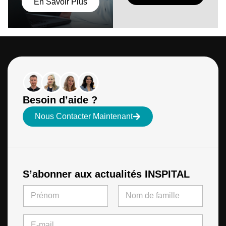
En Savoir Plus
Besoin d’aide ?
Nous Contacter Maintenant
S’abonner aux actualités INSPITAL
N
N
a
a
m
m
First
Last
e
e
E
N