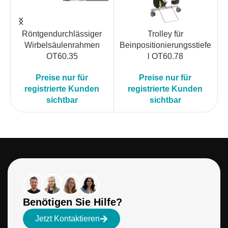
Röntgendurchlässiger
Trolley für
K
Wirbelsäulenrahmen
Beinpositionierungsstiefe
OT60.35
l OT60.78
Preise nur für
Preise nur für
registrierte Kunden
registrierte Kunden
sichtbar
sichtbar
Benötigen Sie Hilfe?
Jetzt Kontaktieren