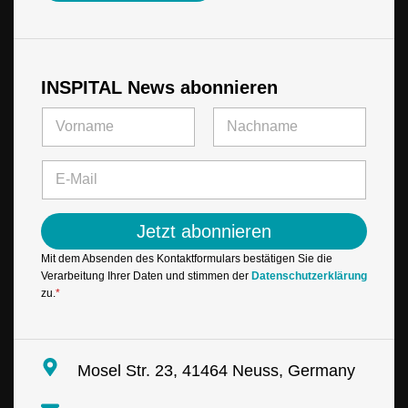
INSPITAL News abonnieren
N
a
m
Vorname
Letzte
e
E
*
-
M
a
Jetzt abonnieren
i
l
Mit dem Absenden des Kontaktformulars bestätigen Sie die
*
Verarbeitung Ihrer Daten und stimmen der
Datenschutzerklärung
zu.
*
Mosel Str. 23, 41464 Neuss, Germany