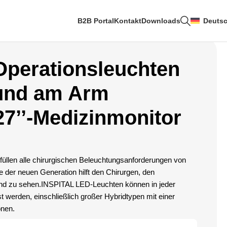
B2B Portal
Kontakt
Downloads
Deuts
Operationsleuchten
und am Arm
27’’-Medizinmonitor
üllen alle chirurgischen Beleuchtungsanforderungen von
 der neuen Generation hilft den Chirurgen, den
und zu sehen.INSPITAL LED-Leuchten können in jeder
werden, einschließlich großer Hybridtypen mit einer
onen.