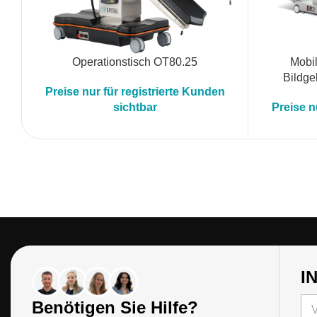
Operationstisch OT80.25
Mobil
Bildge
Preise nur für registrierte Kunden
sichtbar
Preise n
I
N
Benötigen Sie Hilfe?
a