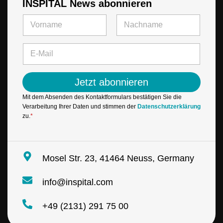
INSPITAL News abonnieren
N
N
a
a
m
m
Vorname
Letzte
e
e
E
E
*
-
-
M
M
a
a
Jetzt abonnieren
i
i
l
l
Mit dem Absenden des Kontaktformulars bestätigen Sie die
*
*
Verarbeitung Ihrer Daten und stimmen der
Datenschutzerklärung
zu.
*
Mosel Str. 23, 41464 Neuss, Germany
info@inspital.com
+49 (2131) 291 75 00