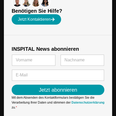
Benötigen Sie Hilfe?
Jetzt Kontaktieren
INSPITAL News abonnieren
N
N
a
a
m
m
Vorname
Letzte
e
e
E
*
*
-
N
M
a
a
m
Jetzt abonnieren
i
e
l
Mit dem Absenden des Kontaktformulars bestätigen Sie die
*
Verarbeitung Ihrer Daten und stimmen der
Datenschutzerklärung
zu.
*