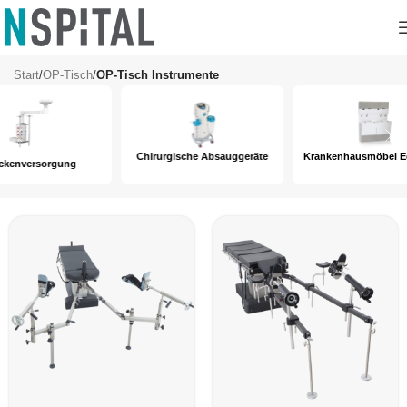
OP-Tisch Instrumente
Start
/
OP-Tisch
/
OP-Tisch Instrumente
Chirurgische Absauggeräte
Krankenhausmöbel Edelstahl