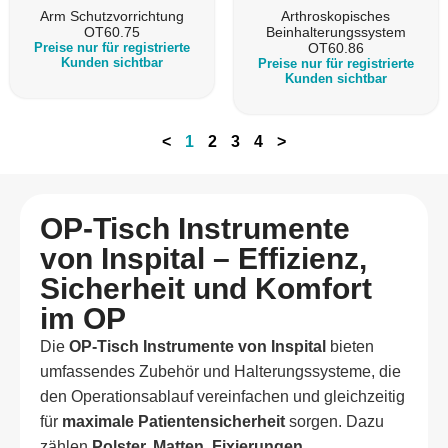
Arm Schutzvorrichtung
Arthroskopisches
OT60.75
Beinhalterungssystem
Preise nur für registrierte
OT60.86
Kunden sichtbar
Preise nur für registrierte
Kunden sichtbar
<
1
2
3
4
>
OP-Tisch Instrumente
von Inspital – Effizienz,
Sicherheit und Komfort
im OP
Die
OP-Tisch Instrumente von Inspital
bieten
umfassendes Zubehör und Halterungssysteme, die
den Operationsablauf vereinfachen und gleichzeitig
für
maximale Patientensicherheit
sorgen. Dazu
zählen
Polster, Matten, Fixierungen,