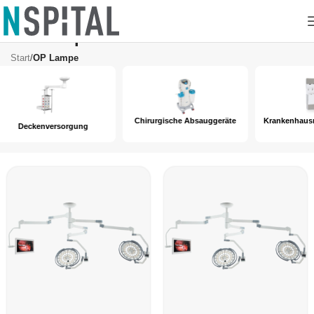
OP Lampe
Start
/
OP Lampe
Chirurgische Absauggeräte
Krankenhausmöbel Edelstahl
gung