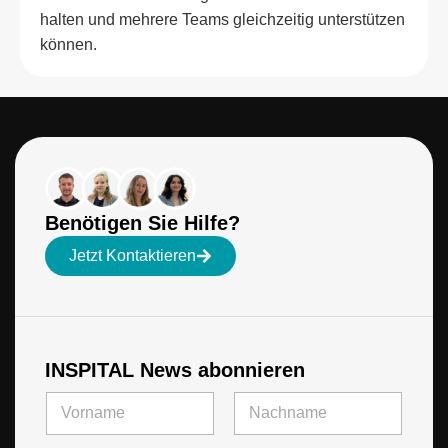
halten und mehrere Teams gleichzeitig unterstützen
können.
Benötigen Sie Hilfe?
Jetzt Kontaktieren
INSPITAL News abonnieren
N
a
m
Vorname
Letzte
E