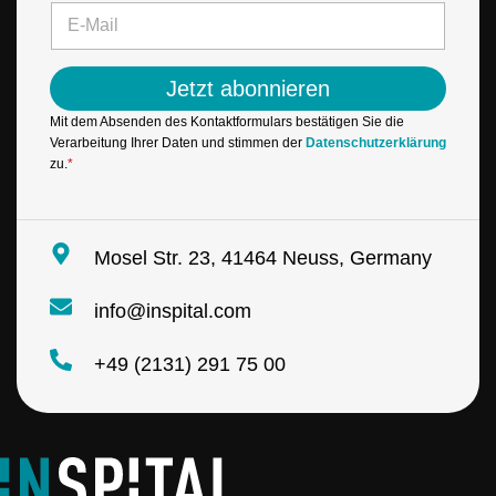
e
E
-
*
-
M
M
a
a
i
Jetzt abonnieren
i
l
l
E
Mit dem Absenden des Kontaktformulars bestätigen Sie die
*
-
Verarbeitung Ihrer Daten und stimmen der
Datenschutzerklärung
M
zu.
*
a
i
l
N
Mosel Str. 23, 41464 Neuss, Germany
a
m
info@inspital.com
e
+49 (2131) 291 75 00