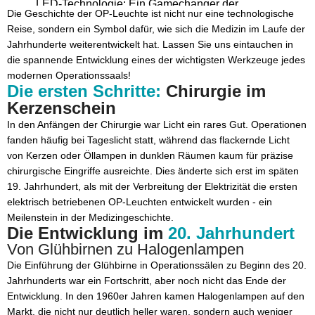
LED-Technologie: Ein Gamechanger der
Die Geschichte der OP-Leuchte ist nicht nur eine technologische
Medizintechnik
Reise, sondern ein Symbol dafür, wie sich die Medizin im Laufe der
Jahrhunderte weiterentwickelt hat. Lassen Sie uns eintauchen in
Unterschiedliche Bauarten: Flexibilität für jeden OP
die spannende Entwicklung eines der wichtigsten Werkzeuge jedes
OP-Leuchte Decke: Der Klassiker im OP-Saal
modernen Operationssaals!
Die ersten Schritte:
Chirurgie im
OP-Leuchte mobil: Flexible Lösungen für jeden
Kerzenschein
Bedarf
In den Anfängen der Chirurgie war Licht ein rares Gut. Operationen
Operationstisch OT80.20 NOVUS
fanden häufig bei Tageslicht statt, während das flackernde Licht
Chirurgisches Absauggerät SU60.05
von Kerzen oder Öllampen in dunklen Räumen kaum für präzise
chirurgische Eingriffe ausreichte. Dies änderte sich erst im späten
Chirurgisches Absauggerät SU60.10
19. Jahrhundert, als mit der Verbreitung der Elektrizität die ersten
Chirurgisches Absauggerät SU60.15
elektrisch betriebenen OP-Leuchten entwickelt wurden - ein
Meilenstein in der Medizingeschichte.
Moderne OP-Leuchte: Mehr als nur Licht
Die Entwicklung im
20. Jahrhundert
Von Glühbirnen zu Halogenlampen
Intelligente Steuerung und Ergonomie
Die Einführung der Glühbirne in Operationssälen zu Beginn des 20.
Hygienestandards und Nachhaltigkeit
Jahrhunderts war ein Fortschritt, aber noch nicht das Ende der
Fazit: Licht, das Leben rettet!
Entwicklung. In den 1960er Jahren kamen Halogenlampen auf den
Markt, die nicht nur deutlich heller waren, sondern auch weniger