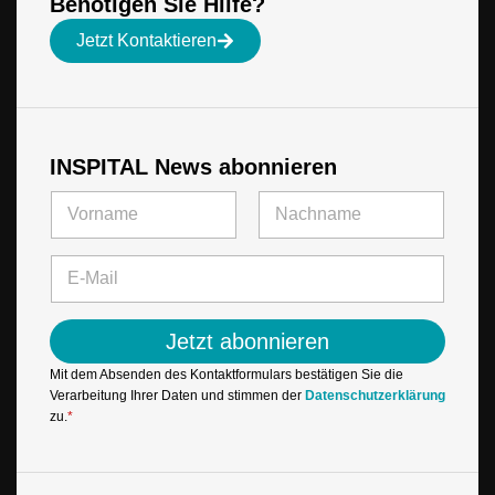
Benötigen Sie Hilfe?
Jetzt Kontaktieren
INSPITAL News abonnieren
N
N
a
a
m
m
Vorname
Letzte
e
e
E
E
*
-
-
M
M
a
a
Jetzt abonnieren
i
i
l
l
Mit dem Absenden des Kontaktformulars bestätigen Sie die
*
E
Verarbeitung Ihrer Daten und stimmen der
Datenschutzerklärung
-
zu.
*
M
a
i