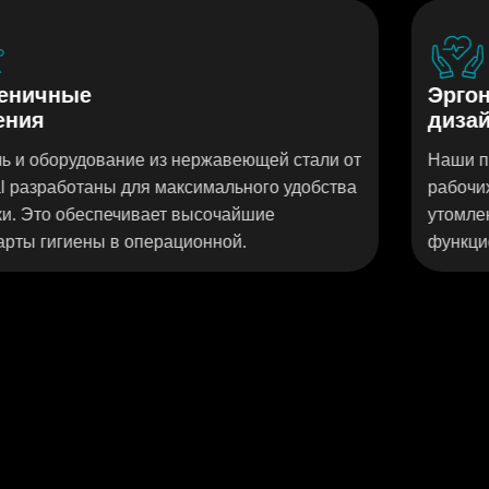
Эргономичный
дизайн
й стали от
Наши продукты разработаны для эффек
о удобства
рабочих процессов в операционной без
е
утомления. Inspital — это продуманная
функциональность и интуитивное управл