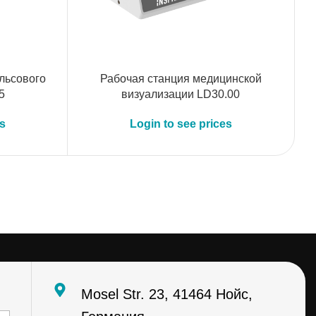
льсового
Рабочая станция медицинской
5
визуализации LD30.00
с
es
Login to see prices
Mosel Str. 23, 41464 Нойс,