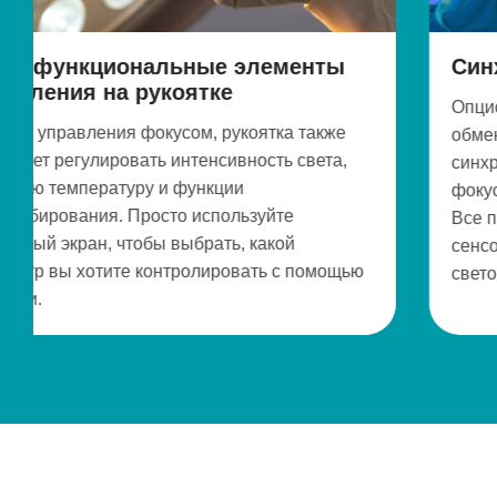
менты
Синхронизация связи
Опционально световые головки могут
ка также
обмениваться данными по Wi-Fi, обес
ь света,
синхронизированные настройки, такие 
фокус, интенсивность и цветовая темп
те
Все параметры можно регулировать с
ой
сенсорного блока управления на кажд
 с помощью
световой головке.