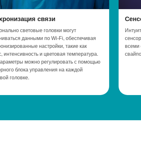
Сенсорный блок управления
Интуитивно понятный 4,3-дюймовый ЖК
печивая
сенсорный экран позволяет легко управ
как
всеми функциями с помощью простых к
ература.
свайпов по значкам интерфейса.
 помощью
ой