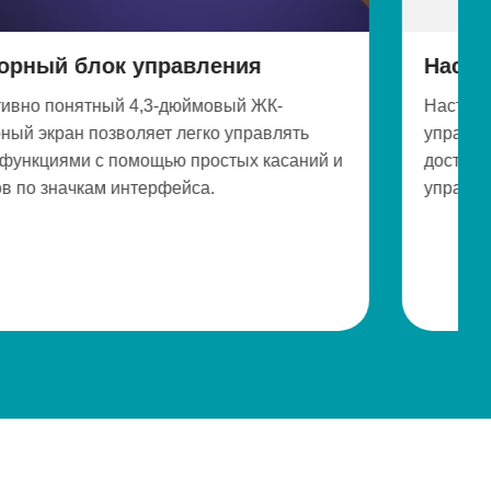
Настенная панель
-
Настенная панель позволяет хирургам
лять
управлять световыми головками и получа
асаний и
доступ ко всем функциям сенсорного бло
управления непосредственно со стены.