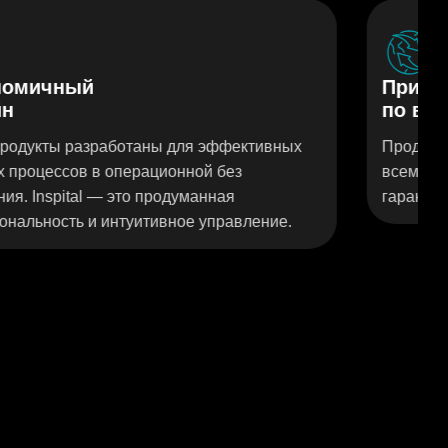
Присутствие
по всему миру
тивных
Продукты Inspital используются в больниц
всему миру. Наш международный опыт
гарантирует качество и доверие — повсюд
ение.