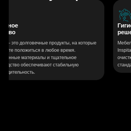
Гигиеничные
решения
 на которые
Мебель и оборудование из нержавеюще
.
Inspital разработаны для максимальног
ое
очистки. Это обеспечивает высочайши
ную
стандарты гигиены в операционной.