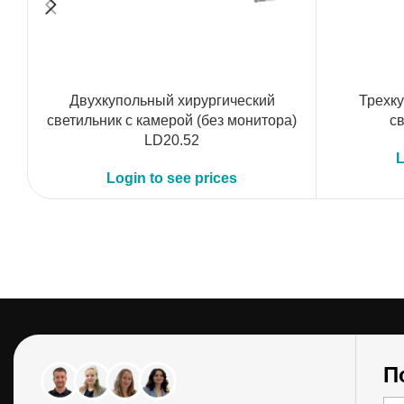
Двухкупольный хирургический
Трехк
светильник с камерой (без монитора)
с
LD20.52
L
Login to see prices
П