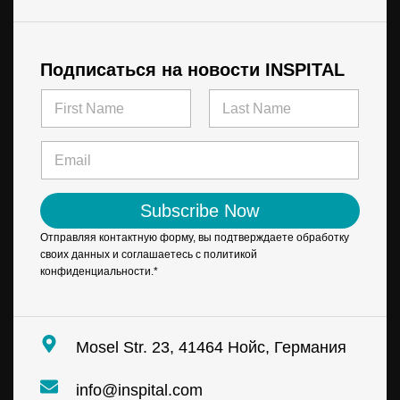
Подписаться на новости INSPITAL
N
a
m
First
Last
e
E
*
m
a
i
Subscribe Now
l
*
Отправляя контактную форму, вы подтверждаете обработку
своих данных и соглашаетесь с политикой
конфиденциальности.*
Mosel Str. 23, 41464 Нойс, Германия
info@inspital.com