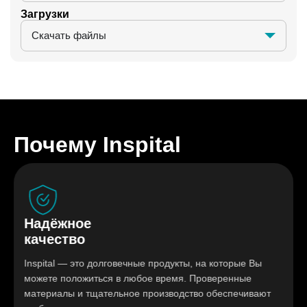
Загрузки
Скачать файлы
Почему Inspital
ёжное
Гиги
ество
реше
al — это долговечные продукты, на которые Вы
Мебель 
е положиться в любое время. Проверенные
Inspita
иалы и тщательное производство обеспечивают
очистки