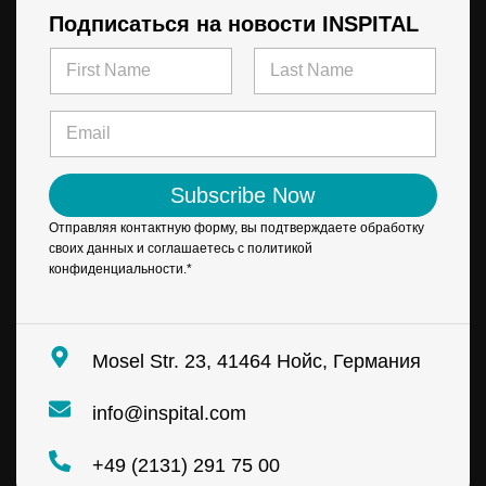
Подписаться на новости INSPITAL
N
a
m
First
Last
e
E
*
m
a
i
Subscribe Now
l
*
Отправляя контактную форму, вы подтверждаете обработку
своих данных и соглашаетесь с политикой
конфиденциальности.*
Mosel Str. 23, 41464 Нойс, Германия
info@inspital.com
+49 (2131) 291 75 00