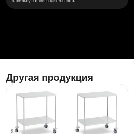
льную производительность.
гигиены
Другая продукция