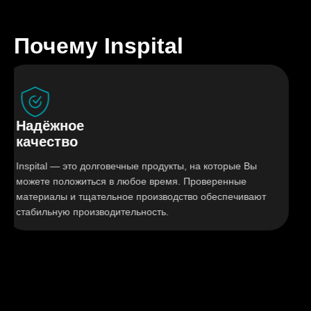
Почему Inspital
дёжное
Гиг
чество
реш
ital — это долговечные продукты, на которые Вы
Мебел
ете положиться в любое время. Проверенные
Inspi
ериалы и тщательное производство обеспечивают
очист
бильную производительность.
гигие