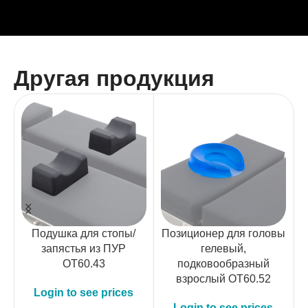
Другая продукция
Подушка для стопы/
Позиционер для головы
запястья из ПУР
гелевый,
OT60.43
подковообразный
взрослый OT60.52
п
Login to see prices
Login to see prices