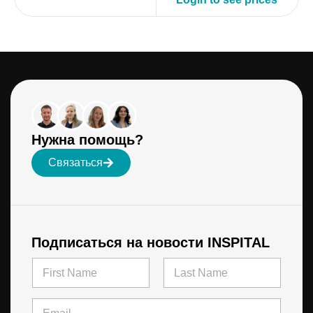
Нужна помощь?
Связаться
Подписаться на новости INSPITAL
N
a
m
First
Last
e
E