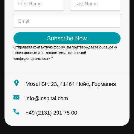
N
a
m
First
Last
e
E
*
m
a
i
Subscribe Now
l
*
Отправляя контактную форму, вы подтверждаете обработку
своих данных и соглашаетесь с политикой
конфиденциальности.*
Mosel Str. 23, 41464 Нойс, Германия
info@inspital.com
+49 (2131) 291 75 00