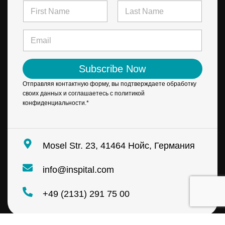
N
a
a
m
m
First
Last
e
e
E
N
*
m
a
a
m
i
e
Subscribe Now
l
*
*
Отправляя контактную форму, вы подтверждаете обработку
своих данных и соглашаетесь с политикой
конфиденциальности.*
Mosel Str. 23, 41464 Нойс, Германия
info@inspital.com
+49 (2131) 291 75 00