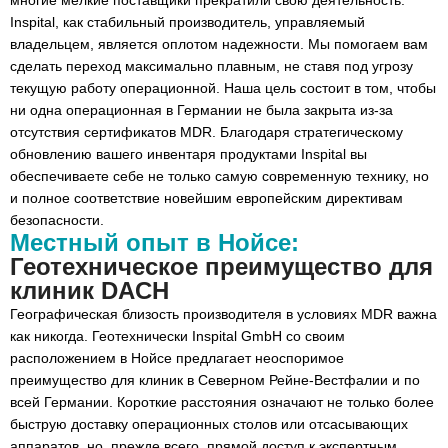
многие мелкие поставщики прекратили свою деятельность.
Inspital, как стабильный производитель, управляемый
владельцем, является оплотом надежности. Мы помогаем вам
сделать переход максимально плавным, не ставя под угрозу
текущую работу операционной. Наша цель состоит в том, чтобы
ни одна операционная в Германии не была закрыта из-за
отсутствия сертификатов MDR. Благодаря стратегическому
обновлению вашего инвентаря продуктами Inspital вы
обеспечиваете себе не только самую современную технику, но
и полное соответствие новейшим европейским директивам
безопасности.
Местный опыт в Нойсе:
Геотехническое преимущество для
клиник DACH
Географическая близость производителя в условиях MDR важна
как никогда. Геотехнически Inspital GmbH со своим
расположением в Нойсе предлагает неоспоримое
преимущество для клиник в Северном Рейне-Вестфалии и по
всей Германии. Короткие расстояния означают не только более
быструю доставку операционных столов или отсасывающих
аппаратов, но, прежде всего, прямой доступ к экспертным