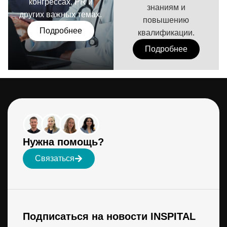
конгрессах, PR и
знаниям и
других важных темах.
повышению
Подробнее
квалификации.
Подробнее
Нужна помощь?
Связаться
Подписаться на новости INSPITAL
N