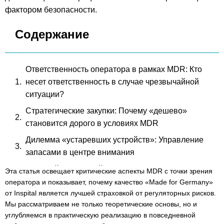
фактором безопасности.
Содержание
Ответственность оператора в рамках MDR: Кто
несет ответственность в случае чрезвычайной
ситуации?
Стратегические закупки: Почему «дешево»
становится дорого в условиях MDR
Дилемма «устаревших устройств»: Управление
запасами в центре внимания
Местный опыт в Нойсе: Геотехническое
Эта статья освещает критические аспекты MDR с точки зрения
преимущество для клиник DACH
оператора и показывает, почему качество «Made for Germany»
от Inspital является лучшей страховкой от регуляторных рисков.
Гигиена и качество материалов: Нержавеющая
Мы рассматриваем не только теоретические основы, но и
сталь как фактор успеха MDR
углубляемся в практическую реализацию в повседневной