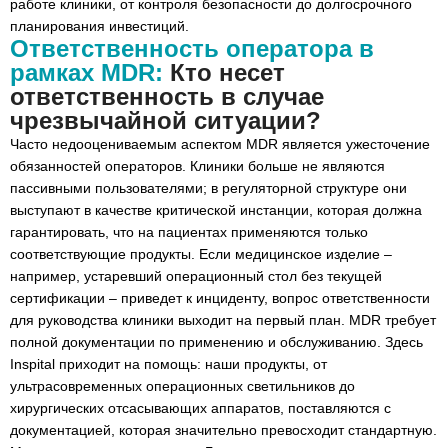
работе клиники, от контроля безопасности до долгосрочного
Цифровое будущее: EUDAMED и управление
планирования инвестиций.
активами клиник
Ответственность оператора в
Вывод: Вместе в безопасное будущее MDR с
рамках MDR:
Кто несет
Inspital
ответственность в случае
чрезвычайной ситуации?
Часто недооцениваемым аспектом MDR является ужесточение
обязанностей операторов. Клиники больше не являются
пассивными пользователями; в регуляторной структуре они
выступают в качестве критической инстанции, которая должна
гарантировать, что на пациентах применяются только
соответствующие продукты. Если медицинское изделие –
например, устаревший операционный стол без текущей
сертификации – приведет к инциденту, вопрос ответственности
для руководства клиники выходит на первый план. MDR требует
полной документации по применению и обслуживанию. Здесь
Inspital приходит на помощь: наши продукты, от
ультрасовременных операционных светильников до
хирургических отсасывающих аппаратов, поставляются с
документацией, которая значительно превосходит стандартную.