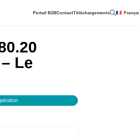
Portail B2B
Contact
Téléchargements
França
80.20
 – Le
opération