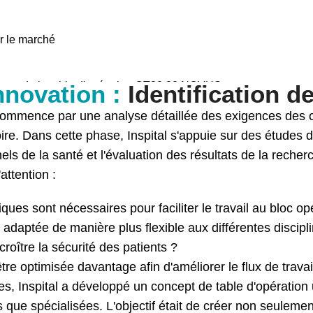
r le marché
ment de la table d'opération OT80.20 NOVUS
nnovation :
Identification d
mmence par une analyse détaillée des exigences des ch
ire. Dans cette phase, Inspital s'appuie sur des études
ls de la santé et l'évaluation des résultats de la recher
attention :
ues sont nécessaires pour faciliter le travail au bloc op
adaptée de manière plus flexible aux différentes discipli
roître la sécurité des patients ?
être optimisée davantage afin d'améliorer le flux de travai
s, Inspital a développé un concept de table d'opération 
s que spécialisées. L'objectif était de créer non seuleme