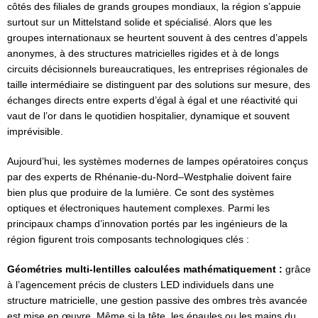
côtés des filiales de grands groupes mondiaux, la région s’appuie
surtout sur un Mittelstand solide et spécialisé. Alors que les
groupes internationaux se heurtent souvent à des centres d’appels
anonymes, à des structures matricielles rigides et à de longs
circuits décisionnels bureaucratiques, les entreprises régionales de
taille intermédiaire se distinguent par des solutions sur mesure, des
échanges directs entre experts d’égal à égal et une réactivité qui
vaut de l’or dans le quotidien hospitalier, dynamique et souvent
imprévisible.
Aujourd’hui, les systèmes modernes de lampes opératoires conçus
par des experts de Rhénanie-du-Nord–Westphalie doivent faire
bien plus que produire de la lumière. Ce sont des systèmes
optiques et électroniques hautement complexes. Parmi les
principaux champs d’innovation portés par les ingénieurs de la
région figurent trois composants technologiques clés :
Géométries multi-lentilles calculées mathématiquement :
grâce
à l’agencement précis de clusters LED individuels dans une
structure matricielle, une gestion passive des ombres très avancée
est mise en œuvre. Même si la tête, les épaules ou les mains du