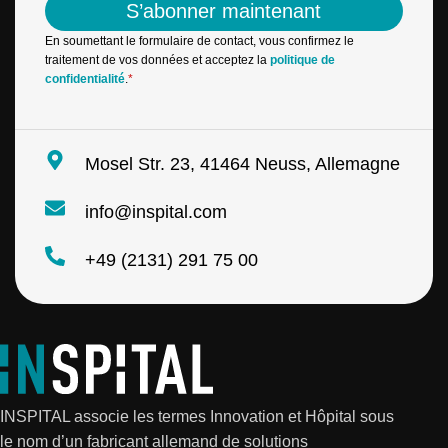
S’abonner maintenant
i
l
En soumettant le formulaire de contact, vous confirmez le
*
traitement de vos données et acceptez la
politique de
confidentialité
.
*
Mosel Str. 23, 41464 Neuss, Allemagne
info@inspital.com
+49 (2131) 291 75 00
INSPITAL associe les termes Innovation et Hôpital sous
le nom d’un fabricant allemand de solutions