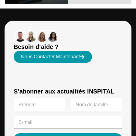
Besoin d’aide ?
Nous Contacter Maintenant
S’abonner aux actualités INSPITAL
*
N
*
a
*
m
First
Last
e
E
*
-
m
a