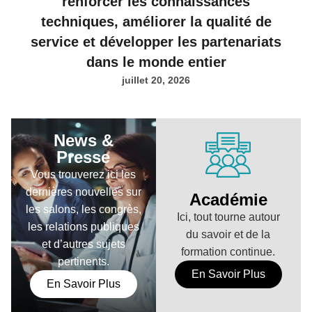
renforcer les connaissances
techniques, améliorer la qualité de
service et développer les partenariats
dans le monde entier
juillet 20, 2026
News &
Presse
Vous trouverez ici les
dernières nouvelles sur
Académie
les salons, les congrès,
Ici, tout tourne autour
les relations publiques
du savoir et de la
et d’autres sujets
formation continue.
pertinents.
En Savoir Plus
En Savoir Plus