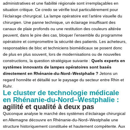
administratives et une fiabilité régionale sont irremplaçables en
Rentabilité et modularité pérenne au cœur des
situation critique. Ce credo se vérifie tout particulièrement pour
l’éclairage chirurgical. La lampe opératoire est l’artère visuelle du
priorités
chirurgien. Une panne technique, un éclairage insuffisant des
Conclusion : une expertise de premier plan en
canaux de plaie profonds ou une restitution des couleurs altérée
technologie médicale, juste à côté
peuvent, dans le pire des cas, bloquer l’ensemble du programme
opératoire et compromettre la sécurité des patients. Les acheteurs,
responsables de bloc et techniciens biomédicaux se posent donc
de plus en plus souvent, lors de modernisations ou de nouvelles
constructions, la question stratégique suivante :
Quels experts en
systèmes innovants de lampes opératoires sont basés
directement en Rhénanie-du-Nord–Westphalie ?
Jetons un
regard honnête et détaillé sur le paysage du secteur entre Rhin et
Ruhr.
Le cluster de technologie médicale
en Rhénanie-du-Nord–Westphalie :
agilité et qualité à deux pas
Quiconque analyse le marché des systèmes d’éclairage chirurgical
en Allemagne découvre en Rhénanie-du-Nord–Westphalie une
structure historiquement constituée et hautement compétente. Aux