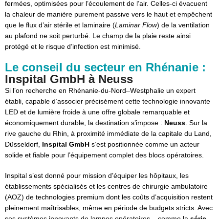
fermées, optimisées pour l’écoulement de l’air. Celles-ci évacuent
la chaleur de manière purement passive vers le haut et empêchent
que le flux d’air stérile et laminaire (
Laminar Flow
) de la ventilation
au plafond ne soit perturbé. Le champ de la plaie reste ainsi
protégé et le risque d’infection est minimisé.
Le conseil du secteur en Rhénanie :
Inspital GmbH à Neuss
Si l’on recherche en Rhénanie-du-Nord–Westphalie un expert
établi, capable d’associer précisément cette technologie innovante
LED et de lumière froide à une offre globale remarquable et
économiquement durable, la destination s’impose :
Neuss
. Sur la
rive gauche du Rhin, à proximité immédiate de la capitale du Land,
Düsseldorf,
Inspital GmbH
s’est positionnée comme un acteur
solide et fiable pour l’équipement complet des blocs opératoires.
Inspital s’est donné pour mission d’équiper les hôpitaux, les
établissements spécialisés et les centres de chirurgie ambulatoire
(AOZ) de technologies premium dont les coûts d’acquisition restent
pleinement maîtrisables, même en période de budgets stricts. Avec
ses systèmes innovants de lampes opératoires – comme la
série