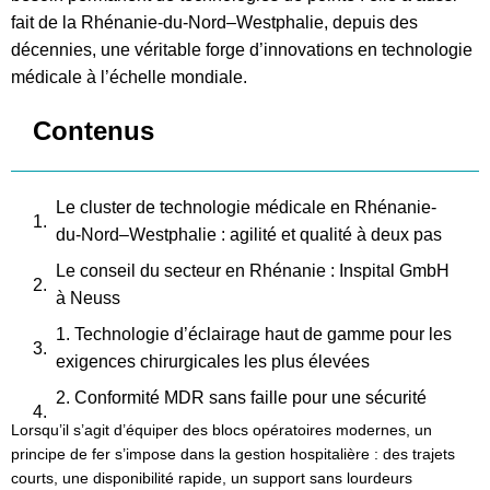
fait de la Rhénanie-du-Nord–Westphalie, depuis des
décennies, une véritable forge d’innovations en technologie
médicale à l’échelle mondiale.
Contenus
Le cluster de technologie médicale en Rhénanie-
du-Nord–Westphalie : agilité et qualité à deux pas
Le conseil du secteur en Rhénanie : Inspital GmbH
à Neuss
1. Technologie d’éclairage haut de gamme pour les
exigences chirurgicales les plus élevées
2. Conformité MDR sans faille pour une sécurité
juridique maximale
Lorsqu’il s’agit d’équiper des blocs opératoires modernes, un
principe de fer s’impose dans la gestion hospitalière : des trajets
3. L’avantage de service imbattable des trajets
courts, une disponibilité rapide, un support sans lourdeurs
courts en Rhénanie-du-Nord–Westphalie