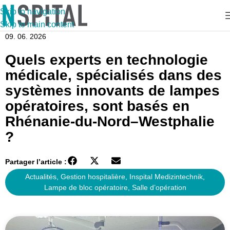
Skip to navigation
Skip to main content
09. 06. 2026
Quels experts en technologie
médicale, spécialisés dans des
systèmes innovants de lampes
opératoires, sont basés en
Rhénanie-du-Nord–Westphalie
?
Partager l’article :
Actualités
,
Gestion hospitalière
,
Inspital Medizintechnik
,
Lampe de bloc opératoire
,
Salle d’opération