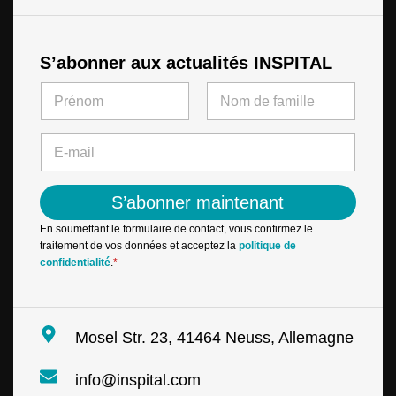
S’abonner aux actualités INSPITAL
N
a
m
First
Last
e
E
*
-
m
a
S’abonner maintenant
i
l
En soumettant le formulaire de contact, vous confirmez le
*
traitement de vos données et acceptez la
politique de
confidentialité
.
*
Mosel Str. 23, 41464 Neuss, Allemagne
info@inspital.com