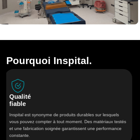
Pourquoi Inspital.
alité
Sol
able
hyg
ital est synonyme de produits durables sur lesquels
Le mo
s pouvez compter à tout moment. Des matériaux testés
sont 
ne fabrication soignée garantissent une performance
assur
stante.
bloc 