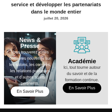
service et développer les partenariats
dans le monde entier
juillet 20, 2026
News &
Presse
Vous trouverez ici les
dernières nouvelles sur
Académie
les salons, les congrès,
Ici, tout tourne autour
les relations publiques
du savoir et de la
et d’autres sujets
formation continue.
pertinents.
En Savoir Plus
En Savoir Plus