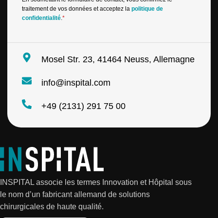
*
N
traitement de vos données et acceptez la
politique de
a
confidentialité
.
*
m
e
Mosel Str. 23, 41464 Neuss, Allemagne
info@inspital.com
+49 (2131) 291 75 00
INSPITAL associe les termes Innovation et Hôpital sous
le nom d’un fabricant allemand de solutions
chirurgicales de haute qualité.