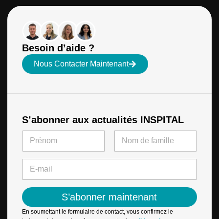
Besoin d’aide ?
Nous Contacter Maintenant
S’abonner aux actualités INSPITAL
N
N
a
a
m
m
First
Last
e
e
E
N
*
-
a
m
m
a
e
S’abonner maintenant
i
*
l
En soumettant le formulaire de contact, vous confirmez le
*