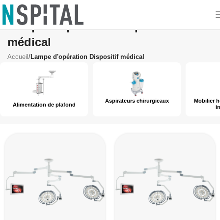
Lampe d'opération Dispositif
médical
Accueil
/
Lampe d'opération Dispositif médical
Aspirateurs chirurgicaux
Mobilier hospitalier en acier
plafond
inoxydable