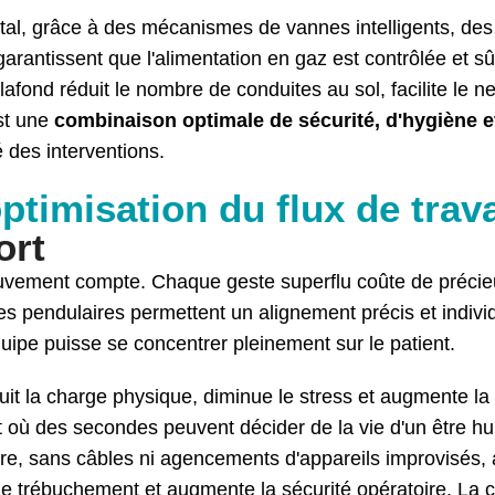
al, grâce à des mécanismes de vannes intelligents, des d
arantissent que l'alimentation en gaz est contrôlée et s
plafond réduit le nombre de conduites au sol, facilite le n
est une
combinaison optimale de sécurité, d'hygiène et
té des interventions.
timisation du flux de trava
ort
uvement compte. Chaque geste superflu coûte de préci
s pendulaires permettent un alignement précis et individ
quipe puisse se concentrer pleinement sur le patient.
it la charge physique, diminue le stress et augmente la
 où des secondes peuvent décider de la vie d'un être hu
oire, sans câbles ni agencements d'appareils improvisés
de trébuchement et augmente la sécurité opératoire. La co