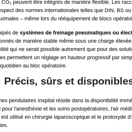
le CO₂ peuvent être intégrés de manière flexible. Les rac
 respect des normes internationales telles que DIN, BS o
maximales – même lors du rééquipement de blocs opératoi
uipés de
systèmes de freinage pneumatiques ou éle
itionnés de manière stable même sous une charge élevée
ilité qui ne serait possible autrement que pour des solut
es permettent un réglage en hauteur progressif par simp
 quotidien au bloc opératoire.
:
Précis, sûrs et disponibles
s pendulaires Inspital réside dans la disponibilité immé
 pour l'anesthésie et les soins postopératoires, l'air méd
est utilisé en chirurgie laparoscopique et le protoxyde d'
tes.