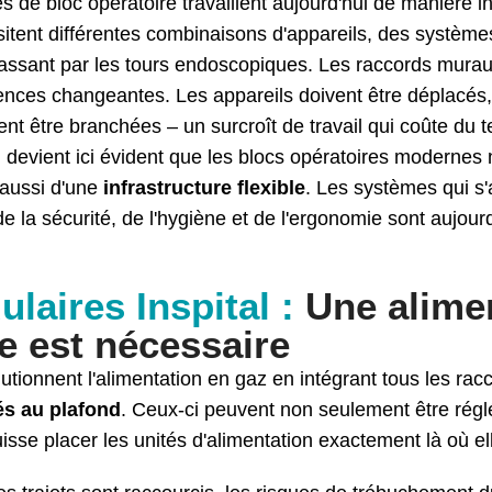
e bloc opératoire travaillent aujourd'hui de manière inte
sitent différentes combinaisons d'appareils, des systèmes
passant par les tours endoscopiques. Les raccords murau
nces changeantes. Les appareils doivent être déplacés,
t être branchées – un surcroît de travail qui coûte du te
Il devient ici évident que les blocs opératoires modernes
 aussi d'une
infrastructure flexible
. Les systèmes qui s
e la sécurité, de l'hygiène et de l'ergonomie sont aujour
laires Inspital :
Une alimen
le est nécessaire
utionnent l'alimentation en gaz en intégrant tous les ra
s au plafond
. Ceux-ci peuvent non seulement être régl
uisse placer les unités d'alimentation exactement là où e