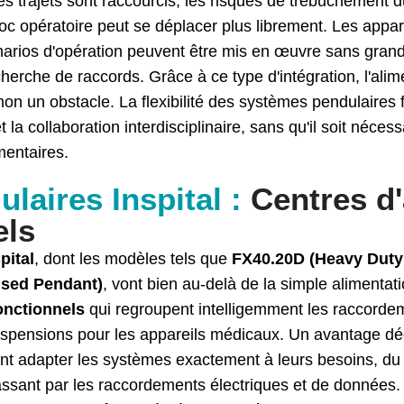
es trajets sont raccourcis, les risques de trébuchement
loc opératoire peut se déplacer plus librement. Les appar
narios d'opération peuvent être mis en œuvre sans grand e
echerche de raccords. Grâce à ce type d'intégration, l'ali
 non un obstacle. La flexibilité des systèmes pendulaires 
la collaboration interdisciplinaire, sans qu'il soit néces
mentaires.
laires Inspital :
Centres d'
els
pital
, dont les modèles tels que
FX40.20D (Heavy Duty
ised Pendant)
, vont bien au-delà de la simple alimentati
onctionnels
qui regroupent intelligemment les raccordeme
uspensions pour les appareils médicaux. Un avantage déc
ent adapter les systèmes exactement à leurs besoins, d
ssant par les raccordements électriques et de données.