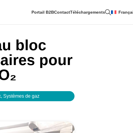
Portail B2B
Contact
Téléchargements
França
au bloc
aires pour
CO₂
k
,
Systèmes de gaz