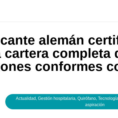
cante alemán certi
a cartera completa
iones conformes co
Actualidad
,
Gestión hospitalaria
,
Quirófano
,
Tecnología
aspiración