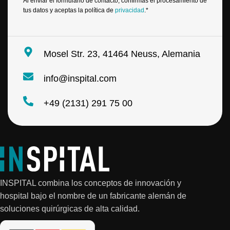
Al enviar el formulario de contacto, confirmas el procesamiento de
e
tus datos y aceptas la política de
privacidad
.*
l
e
c
t
Mosel Str. 23, 41464 Neuss, Alemania
r
ó
n
info@inspital.com
i
c
+49 (2131) 291 75 00
o
*
INSPITAL combina los conceptos de innovación y
hospital bajo el nombre de un fabricante alemán de
soluciones quirúrgicas de alta calidad.