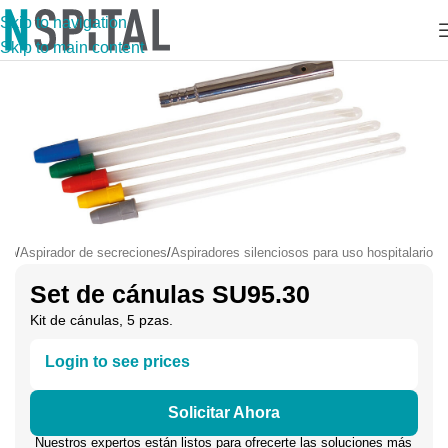
Skip to navigation
Skip to main content
icio
/
Aspirador de secreciones
/
Aspiradores silenciosos para uso hospitalario
Set de cánulas SU95.30
Kit de cánulas, 5 pzas.
Login to see prices
Solicitar Ahora
Nuestros expertos están listos para ofrecerte las soluciones más