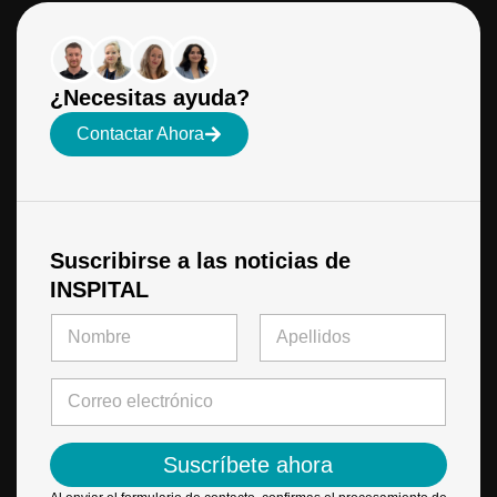
¿Necesitas ayuda?
Contactar Ahora
Suscribirse a las noticias de
INSPITAL
N
o
m
Primero
Último
b
C
r
o
e
r
*
r
Suscríbete ahora
e
o