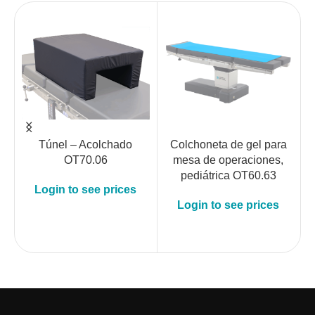
Túnel – Acolchado
Colchoneta de gel para
L
OT70.06
mesa de operaciones,
pediátrica OT60.63
c
Login to see prices
d
Login to see prices