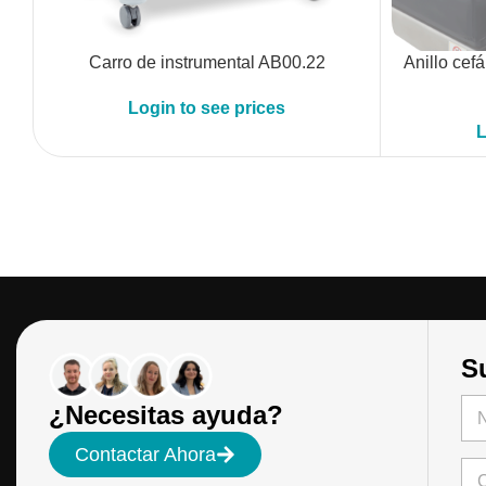
Carro de instrumental AB00.22
Anillo cefá
Login to see prices
L
Su
N
¿Necesitas ayuda?
o
m
Pri
Contactar Ahora
b
C