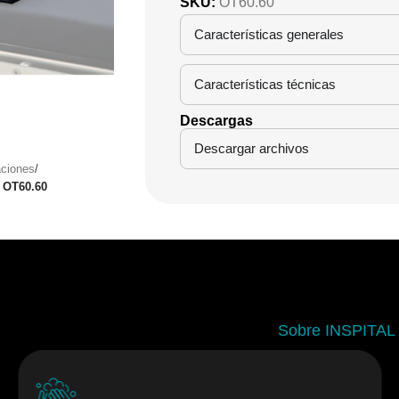
SKU:
OT60.60
Características generales
Características técnicas
Descargas
Descargar archivos
aciones
/
l OT60.60
Sobre INSPITAL