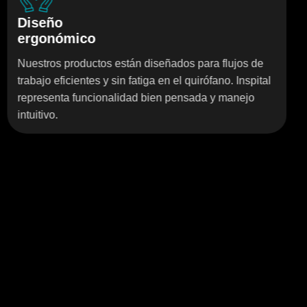
Presencia
o
mundial
tos están diseñados para flujos de
Los productos In
s y sin fatiga en el quirófano. Inspital
todo el mundo. N
cionalidad bien pensada y manejo
garantiza calidad