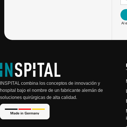
r
o
e
r
*
r
e
o
Al 
e
l
e
c
t
r
ó
n
i
c
o
INSPITAL combina los conceptos de innovación y
*
hospital bajo el nombre de un fabricante alemán de
soluciones quirúrgicas de alta calidad.