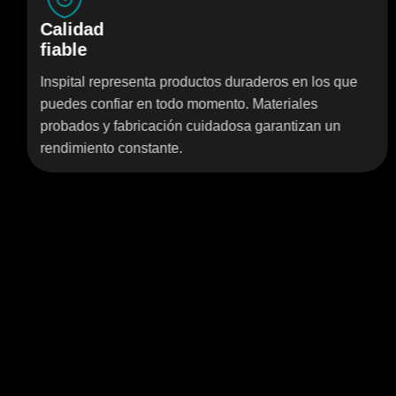
Solucione
higiénicas
resenta productos duraderos en los que
El mobiliario 
ar en todo momento. Materiales
Inspital está
abricación cuidadosa garantizan un
de limpieza. 
constante.
estándares de 