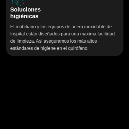
s
Diseño
ergonómic
y los equipos de acero inoxidable de
Nuestros produc
n diseñados para una máxima facilidad
trabajo eficiente
Así aseguramos los más altos
representa fun
higiene en el quirófano.
intuitivo.