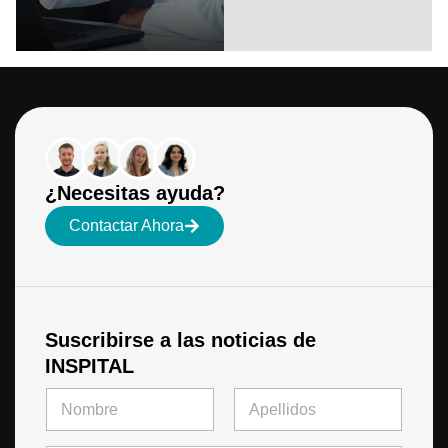
¿Necesitas ayuda?
Contactar Ahora
Suscribirse a las noticias de
INSPITAL
e
N
l
o
e
m
Primero
Último
c