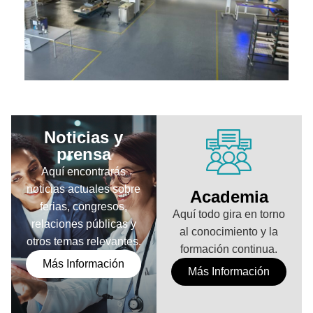
Noticias y
prensa
Aquí encontrarás
noticias actuales sobre
Academia
ferias, congresos,
Aquí todo gira en torno
relaciones públicas y
al conocimiento y la
otros temas relevantes.
formación continua.
Más Información
Más Información