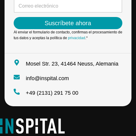
b
C
t
r
o
r
e
r
ó
*
r
n
Suscríbete ahora
e
i
o
c
Al enviar el formulario de contacto, confirmas el procesamiento de
e
o
tus datos y aceptas la política de
privacidad
.*
l
*
e
C
c
o
t
r
Mosel Str. 23, 41464 Neuss, Alemania
r
r
ó
e
n
info@inspital.com
o
i
c
+49 (2131) 291 75 00
o
*